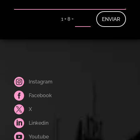
=
ENVIAR
1 + 8

Instagram

Facebook

X

Linkedin

Youtube