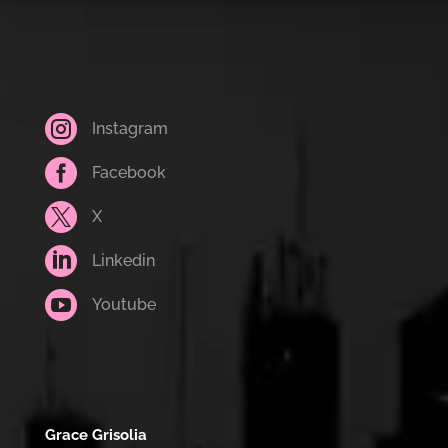

Instagram

Facebook

X

Linkedin

Youtube
Grace Grisolia