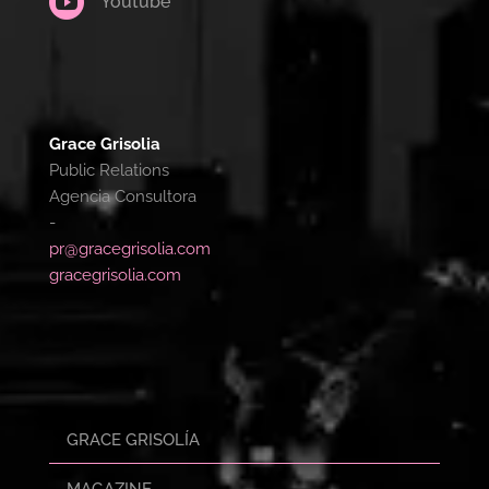

Youtube
Grace Grisolia
Public Relations
Agencia Consultora
-
pr@gracegrisolia.com
gracegrisolia.com
GRACE GRISOLÍA