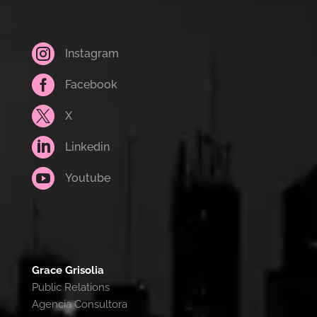

Instagram

Facebook

X

Linkedin

Youtube
Grace Grisolia
Public Relations
Agencia Consultora