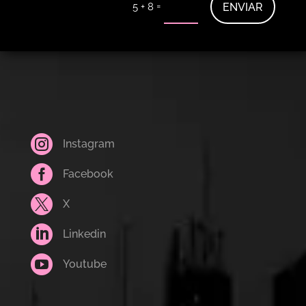
=
ENVIAR
5 + 8

Instagram

Facebook

X

Linkedin

Youtube