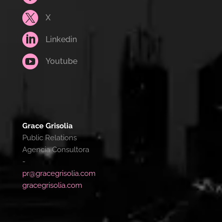

X

Linkedin

Youtube
Grace Grisolia
Public Relations
Agencia Consultora
-
pr@gracegrisolia.com
gracegrisolia.com