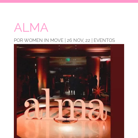
ALMA
POR
WOMEN IN MOVE
|
26 NOV, 22
|
EVENTOS