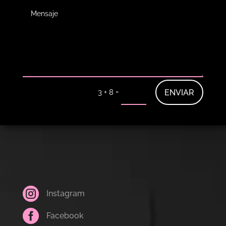
=
ENVIAR
3 + 8

Instagram

Facebook