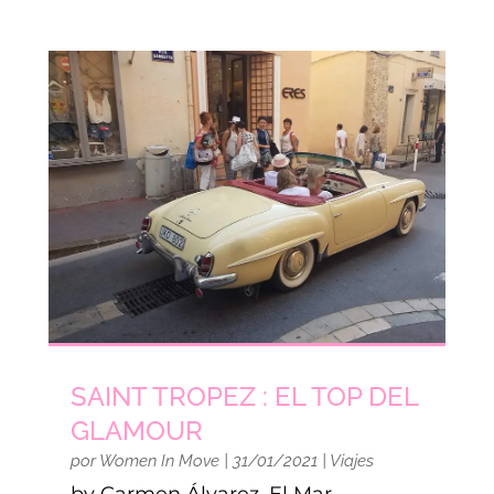
SAINT TROPEZ : EL TOP DEL
GLAMOUR
por
Women In Move
|
31/01/2021
|
Viajes
by Carmen Álvarez. El Mar