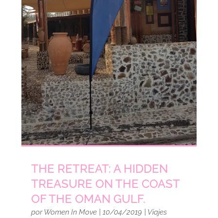
THE RETREAT: A HIDDEN
TREASURE ON THE COAST
OF THE OMAN GULF.
por
Women In Move
|
10/04/2019
|
Viajes