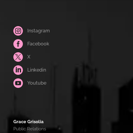

Instagram

Facebook

X

Linkedin

Youtube
Grace Grisolia
Public Relations